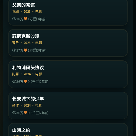
中国大陆
父亲的茶馆
精选
喜剧
·
2023
·
电影
38万
1万
3年前
1:42:32
美国
菲尼克斯沙漠
精选
冒险
·
2023
·
电影
37万
1万
3年前
2:04:43
英国
利物浦码头协议
精选
犯罪
·
2024
·
电影
36万
9.9千
2年前
2:00:14
中国大陆
长安城下的少年
精选
动作
·
2024
·
电影
36万
9.8千
2年前
2:23:30
中国大陆
山海之约
精选