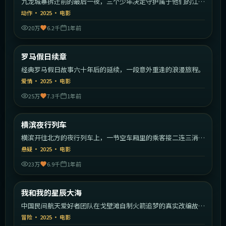
九龙城寨拆迁前的最后一夜，三个少年决定守护属于他们的江
湖。
动作
·
2025
·
电影
20万
6.2千
1年前
1:51:09
意大利
罗马假日续章
最新
经典罗马假日故事六十年后的延续，一段意外重逢的浪漫旅程。
爱情
·
2025
·
电影
25万
7.3千
1年前
2:15:19
日本
横滨夜行列车
最新
横滨开往北方的夜行列车上，一节空车厢里的乘客接二连三消
失。
悬疑
·
2025
·
电影
23万
6.9千
1年前
2:29:49
中国大陆
我和我的星辰大海
最新
中国民间航天爱好者团队在戈壁滩自制火箭追梦的真实改编故
事。
冒险
·
2025
·
电影