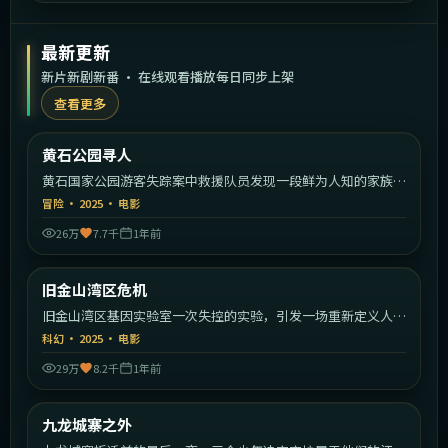
最新更新
新片新剧新番 · 在线观看播放每日同步上架
查看更多
1:59:30
美国
黄石公园寻人
最新
黄石国家公园游客失踪案中救援队员发现一段鲜为人知的家族秘
密。
冒险
·
2025
·
电影
26万
7.7千
1年前
2:15:39
美国
旧金山湾区危机
最新
旧金山湾区基因实验室一次失控的实验，引发一场重新定义人类
的危机。
科幻
·
2025
·
电影
29万
8.2千
1年前
2:13:26
中国香港
九龙城寨之外
最新