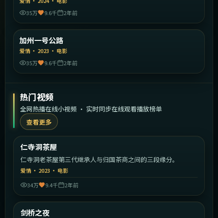
爱情
·
2024
·
电影
35万
9.6千
2年前
1:46:56
美国
加州一号公路
精选
爱情
·
2023
·
电影
35万
9.6千
2年前
热门视频
全网热播在线小视频 · 实时同步在线观看播放榜单
查看更多
1:45:11
韩国
仁寺洞茶屋
热门
仁寺洞老茶屋第三代继承人与归国茶商之间的三段缘分。
爱情
·
2023
·
电影
34万
9.4千
2年前
2:07:11
英国
剑桥之夜
热门