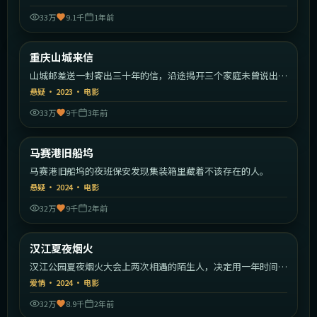
33万
9.1千
1年前
1:56:08
中国大陆
重庆山城来信
热门
山城邮差送一封寄出三十年的信，沿途揭开三个家庭未曾说出口
的秘密。
悬疑
·
2023
·
电影
33万
9千
3年前
1:37:56
法国
马赛港旧船坞
热门
马赛港旧船坞的夜班保安发现集装箱里藏着不该存在的人。
悬疑
·
2024
·
电影
32万
9千
2年前
2:10:03
韩国
汉江夏夜烟火
热门
汉江公园夏夜烟火大会上两次相遇的陌生人，决定用一年时间彼
此追寻。
爱情
·
2024
·
电影
32万
8.9千
2年前