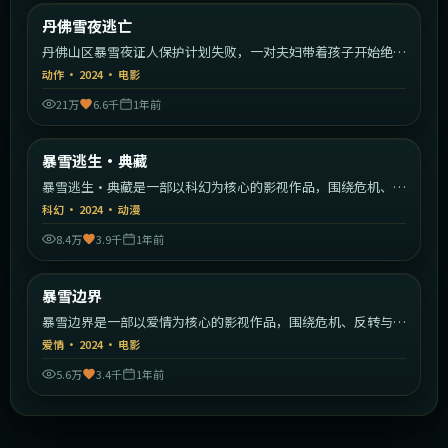
美国
丹佛雪夜逃亡
最新
丹佛山区暴雪夜证人保护计划失败，一对夫妇带着孩子开始绝命
逃亡。
动作
·
2024
·
电影
21万
6.6千
1年前
1:56:11
日本
暴雪逃生·典藏
最新
暴雪逃生·典藏是一部以科幻为核心的影视作品，围绕危机、反
转与人物成长展开，整体节奏紧凑，值得推荐观看。
科幻
·
2024
·
动漫
8.4万
3.9千
1年前
2:29:59
日本
暴雪边界
最新
暴雪边界是一部以爱情为核心的影视作品，围绕危机、反转与人
物成长展开，整体节奏紧凑，值得推荐观看。
爱情
·
2024
·
电影
5.6万
3.4千
1年前