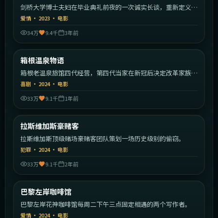
剑桥大学博士夫妇在毕业典礼前夜的一次诚实长谈，重新定义婚
姻。
爱情
·
2023
·
电影
34万
9.4千
3年前
2:11:02
日本
箱根温泉物语
热门
箱根老温泉旅馆四代经营，第四代当家在新冠后决定改革家族传
统。
喜剧
·
2024
·
电影
33万
9.1千
1年前
1:57:50
美国
拉斯维加斯豪赌客
热门
拉斯维加斯顶级赌场豪赌客团队策划一场历史级别的偷窃。
犯罪
·
2024
·
电影
33万
9.1千
2年前
1:53:29
法国
巴黎左岸咖啡馆
热门
巴黎左岸花神咖啡馆每周二下午三点固定相遇的两个写作者。
爱情
·
2024
·
电影