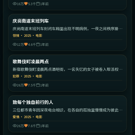
16万
5.3千
1年前
1:33:55
韩国
庆尚南道末班列车
最新
庆尚南道末班列车封闭车厢里出现不明病例，一夜之间秩序崩
塌。
惊悚
·
2025
·
电影
12万
4.6千
1年前
2:18:59
日本
歌舞伎町凌晨两点
最新
新宿歌舞伎町凌晨两点酒吧街，一名失忆的女子被卷入帮派权力
斗争。
犯罪
·
2025
·
电影
26万
7.5千
1年前
1:43:23
中国大陆
致每个独自前行的人
最新
三位都市青年因深夜电台相识，在各自的孤独里慢慢成为彼此的
灯塔。
爱情
·
2025
·
电影
26万
7.6千
1年前
1:54:22